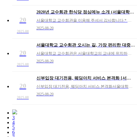
2020년 교수회관 한식당 점심메뉴 소개 (서울대학교 교수회관)
20
서울대학교 교수회관을 이용해 주셔서 감사합니다.* 한식당 / 세미나실 예약문의 : 02) 880-5421, 871-3292서울대학교 교수회관의 모든 직원은 서울대학교의 역사과 권위를 고스란히 간직하고 있는 교수회관만의 상징적 이미지를 컨벤션, 세미나 그리고 식음 서비스
2025-08-20
2025.08
서울대학교 교수회관 오시는 길, 가장 편리한 대중교통 이용 안내
20
서울대학교 교수회관은 서울대학교의 교내에 위치하고 있으며 가장 높은 곳에 자리잡고 있습니다. "대중교통으로 찾아오시는 길"의 문의가 빈번하여 공지합니다. 1. 2호선 낙성대역에서 오시는길① 2호선 낙성대역에 내려 4번 출구로 나옴② 4번출구 바로 앞(10m),
2025-08-20
2025.08
신부입장 대기전용, 웨딩아치 서비스 본격화 [서울대학교 교수회관 웨딩홀]
20
신부입장 대기전용, 웨딩아치 서비스 본격화서울대학교 교수회관 웨딩홀에서는 "신부 입장 대기 전용 웨딩 아치 서비스" 도입으로 웨딩의 주인공, 신부님을 위한 서울대학교 교수회관만의 차별화된 Weddng Point를 갖추게 되었습니다.신개념 웨딩아치는 신부 입장 전에 아버
2025-08-20
2025.08
3
4
5
6