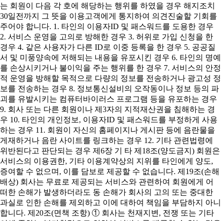
는 회원이 다음 각 호에 해당하는 행위를 하였을 경우 해지조치
30일전까지 그 뜻을 이용고객에게 통지하여 의견진술할 기회를
주어야 합니다. 1. 타인의 이용자ID 및 패스워드를 도용한 경우
2. 서비스 운영을 고의로 방해한 경우 3. 허위로 가입 신청을 한
경우 4. 같은 사용자가 다른 ID로 이중 등록을 한 경우 5. 공공질
서 및 미풍양속에 저해되는 내용을 유포시킨 경우 6. 타인의 명예
를 손상시키거나 불이익을 주는 행위를 한 경우 7. 서비스의 안정
적 운영을 방해할 목적으로 다량의 정보를 전송하거나 광고성 정
보를 전송하는 경우 8. 정보통신설비의 오작동이나 정보 등의 파
괴를 유발시키는 컴퓨터바이러스 프로그램 등을 유포하는 경우
9. 회사 또는 다른 회원이나 제3자의 지적재산권을 침해하는 경
우 10. 타인의 개인정보, 이용자ID 및 패스워드를 부정하게 사용
하는 경우 11. 회원이 자신의 홈페이지나 게시판 등에 음란물을
게재하거나 음란 사이트를 링크하는 경우 12. 기타 관련법령에
위반된다고 판단되는 경우 제6장 기 타 제18조(양도금지) 회원은
서비스의 이용권한, 기타 이용계약상의 지위를 타인에게 양도,
증여할 수 없으며, 이를 담보로 제공할 수 없습니다. 제19조(손해
배상) 회사는 무료로 제공되는 서비스와 관련하여 회원에게 어
떠한 손해가 발생하더라도 동 손해가 회사의 고의 또는 중대한
과실로 인한 손해를 제외하고 이에 대하여 책임을 부담하지 아니
합니다. 제20조(면책 조항) ① 회사는 천재지변, 전쟁 또는 기타