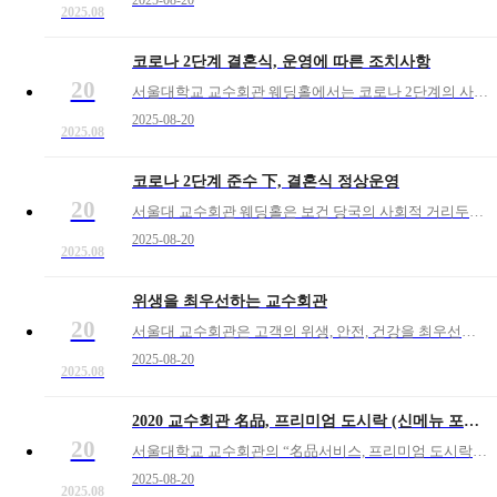
2025-08-20
2025.08
코로나 2단계 결혼식, 운영에 따른 조치사항
20
서울대학교 교수회관 웨딩홀에서는 코로나 2단계의 사회적 거리 두기 방역 지침을 철저히 준수하면서 정상적으로 결혼식을 진행됨을 이미 공지하였습니다.코로나 2단계 시행에 대응하여 위생과 안전을 완벽히 준수하면서 축복이 함께하는 결혼식을 성공적으로 진행하기 위해 조치 사항을
2025-08-20
2025.08
코로나 2단계 준수 下, 결혼식 정상운영
20
서울대 교수회관 웨딩홀은 보건 당국의 사회적 거리두기의 2단계 조치 시행에 대응하여 방역 수칙을 철저히 준수하면서 정상적으로 결혼식은 운영합니다.※ 코로나 2단계 대응 관련 추가 내용은 아래로 링크하여 서울대 교수회관 블로그를 참조바랍니다https://blog.nave
2025-08-20
2025.08
위생을 최우선하는 교수회관
20
서울대 교수회관은 고객의 위생, 안전, 건강을 최우선으로 하는 경영을 전개하고 있고, 코로나19 이후에도 일관되게 실천할 것을 약속 드리며 서울대 교수회관에서 위생강화를 위해 실천하고 있는 핵심사항을 공지합니다.먼저 서울대 교수회관은 자연숲으로 둘러싸여 건강하고 위생적
2025-08-20
2025.08
2020 교수회관 名品, 프리미엄 도시락 (신메뉴 포함, 서울대 교수회관)
20
서울대학교 교수회관의 “名品서비스, 프리미엄 도시락”을 이용해 보셨나요? 교수회관은 건강하고 신선한 식재료에 정성을 한껏 더하여 최고의 품격으로 프리미엄 도시락 서비스를 제공하고 있습니다. * 예약문의 880-5241, 871-3292교수회관, 프
2025-08-20
2025.08