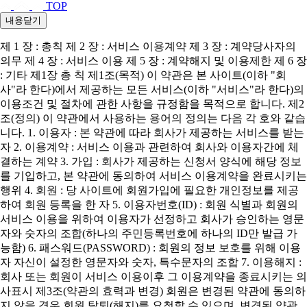
TOP
내용닫기
제 1 장 : 총칙 제 2 장 : 서비스 이용계약 제 3 장 : 계약당사자의
의무 제 4 장 : 서비스 이용 제 5 장 : 계약해지 및 이용제한 제 6 장
: 기타 제1장 총 칙 제1조(목적) 이 약관은 본 사이트(이하 "회
사"라 한다)에서 제공하는 모든 서비스(이하 "서비스"라 한다)의
이용조건 및 절차에 관한 사항을 규정함을 목적으로 합니다. 제2
조(정의) 이 약관에서 사용하는 용어의 정의는 다음 각 호와 같습
니다. 1. 이용자 : 본 약관에 따라 회사가 제공하는 서비스를 받는
자 2. 이용계약 : 서비스 이용과 관련하여 회사와 이용자간에 체
결하는 계약 3. 가입 : 회사가 제공하는 신청서 양식에 해당 정보
를 기입하고, 본 약관에 동의하여 서비스 이용계약을 완료시키는
행위 4. 회원 : 당 사이트에 회원가입에 필요한 개인정보를 제공
하여 회원 등록을 한 자 5. 이용자번호(ID) : 회원 식별과 회원의
서비스 이용을 위하여 이용자가 선정하고 회사가 승인하는 영문
자와 숫자의 조합(하나의 주민등록번호에 하나의 ID만 발급 가
능함) 6. 패스워드(PASSWORD) : 회원의 정보 보호를 위해 이용
자 자신이 설정한 영문자와 숫자, 특수문자의 조합 7. 이용해지 :
회사 또는 회원이 서비스 이용이후 그 이용계약을 종료시키는 의
사표시 제3조(약관의 효력과 변경) 회원은 변경된 약관에 동의하
지 않을 경우 회원 탈퇴(해지)를 요청할 수 있으며, 변경된 약관